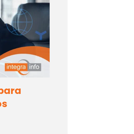
para
os