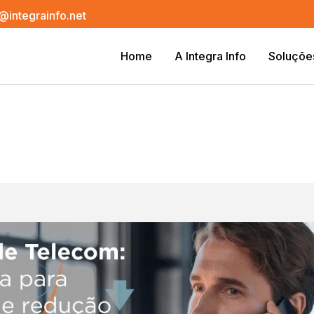
@integrainfo.net
Home
A Integra Info
Soluçõe