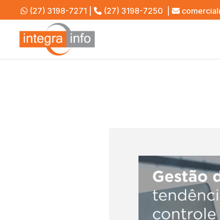
(27) 3198-7271
|
(27) 3198-7250
|
comercial