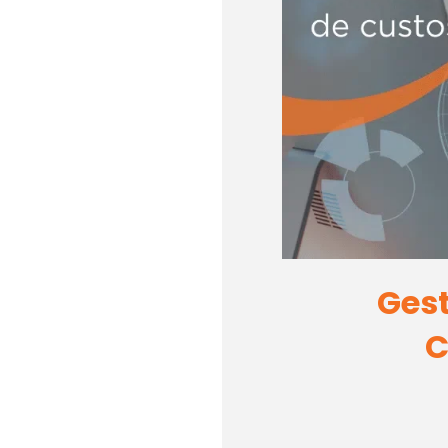
Ges
C