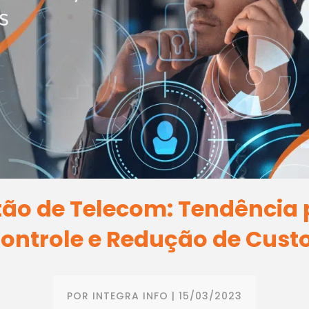
tão de Telecom: Tendência 
ontrole e Redução de Cust
POR
INTEGRA INFO
|
15/03/2023