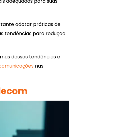
ais adequadas para suas
tante adotar práticas de
 as tendências para redução
umas dessas tendências e
ecomunicações
nas
elecom