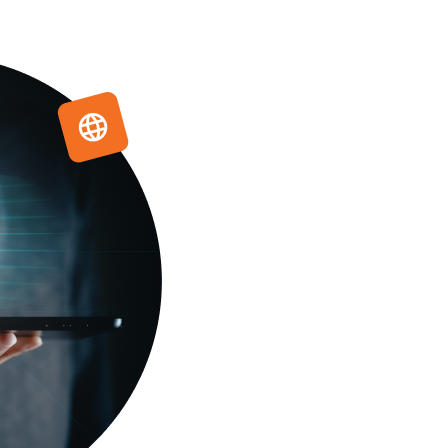
Como a D
Serviço (
Sua Empr